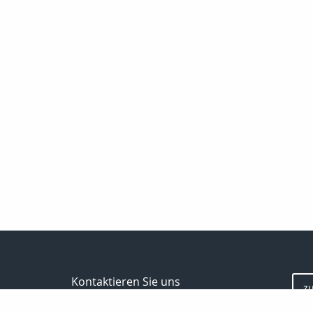
Kontaktieren Sie uns
z
Versicherungsmakler Oliver Schrepfer