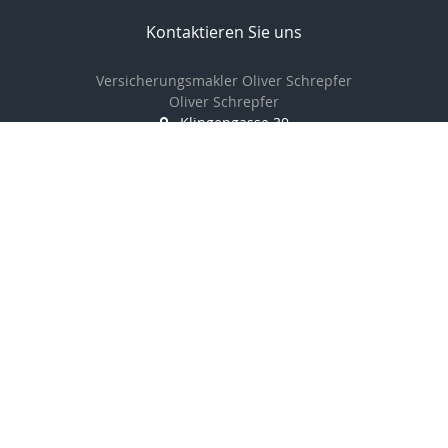
Kontaktieren Sie uns
Versicherungsmakler Oliver Schrepfer
Oliver Schrepfer
Klingengasse 30
91541 Rothenburg
09861/9383841
0172/865 96 29
09861/9385733
oliver.schrepfer@vorsorge-privat.com
http://www.vorsorge-privat.com
Nachricht schreiben
zum Kundenbereich