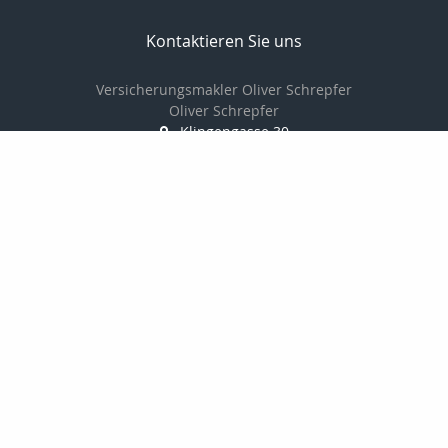
Kontaktieren Sie uns
Versicherungsmakler Oliver Schrepfer
Oliver Schrepfer
Klingengasse 30
91541 Rothenburg
09861/9383841
0172/865 96 29
09861/9385733
oliver.schrepfer@vorsorge-privat.com
http://www.vorsorge-privat.com
Nachricht schreiben
zum Kundenbereich