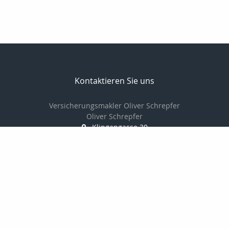
Kontaktieren Sie uns
Versicherungsmakler Oliver Schrepfer
Oliver Schrepfer
Klingengasse 30
91541 Rothenburg
09861/9383841
0172/865 96 29
09861/9385733
oliver.schrepfer@vorsorge-privat.com
http://www.vorsorge-privat.com
Nachricht schreiben