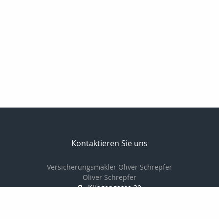
Kontaktieren Sie uns
Versicherungsmakler Oliver Schrepfer
Oliver Schrepfer
Klingengasse 30
91541 Rothenburg
09861/9383841
0172/865 96 29