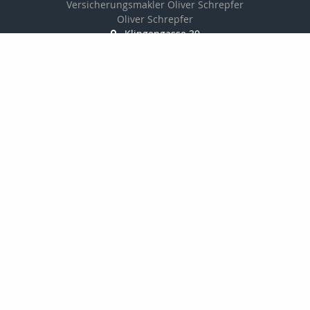
Versicherungsmakler Oliver Schrepfer
Oliver Schrepfer
Klingengasse 30
91541 Rothenburg
09861/9383841
0172/865 96 29
09861/9385733
oliver.schrepfer@vorsorge-privat.com
http://www.vorsorge-privat.com
Nachricht schreiben
zum Kundenbereich
Startseite